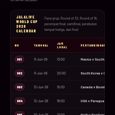
JALALIVE
Fase grup, Round of 32, Round of 16,
WORLD CUP
perempat final, semifinal, perebutan
2026
tempat ketiga, dan final
CALENDAR
JAM
NO
TANGGAL
PERTANDINGAN
LOKAL
001
11-Jun-26
13:00
Mexico v South Africa
002
11-Jun-26
20:00
South Korea v Czechi
003
12-Jun-26
15:00
Canada v Bosnia and 
004
12-Jun-26
18:00
USA v Paraguay
005
13-Jun-26
21:00
Haiti v Scotland