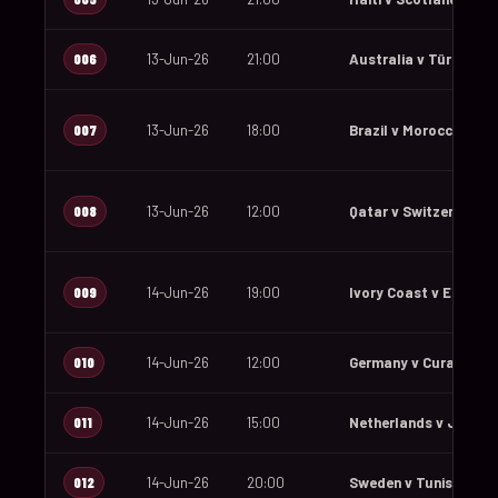
006
13-Jun-26
21:00
Australia v Türkiye
007
13-Jun-26
18:00
Brazil v Morocco
008
13-Jun-26
12:00
Qatar v Switzerland
009
14-Jun-26
19:00
Ivory Coast v Ecuado
010
14-Jun-26
12:00
Germany v Curaçao
011
14-Jun-26
15:00
Netherlands v Japan
012
14-Jun-26
20:00
Sweden v Tunisia