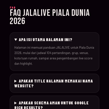
028
18-Jun-26
19:00
Mexico v South Korea
FAQ
FAQ JALALIVE PIALA DUNIA
2026
029
19-Jun-26
21:00
Brazil v Haiti
030
19-Jun-26
18:00
Scotland v Morocco
APA ISI UTAMA HALAMAN INI?
Halaman ini memuat panduan JALALIVE untuk Piala Dunia
2026, mulai dari jadwal 104 pertandingan, grup, venue,
031
19-Jun-26
20:00
Türkiye v Paraguay
kota tuan rumah, sampai area pengembangan live score
dan highlight.
032
19-Jun-26
12:00
USA v Australia
APAKAH TITLE HALAMAN MEMAKAI NAMA
20-Jun-
033
16:00
Germany v Ivory Coas
WEBSITE?
26
20-Jun-
APAKAH SCHEMA AMAN UNTUK GOOGLE
034
19:00
Ecuador v Curaçao
26
RICH RESULTS?