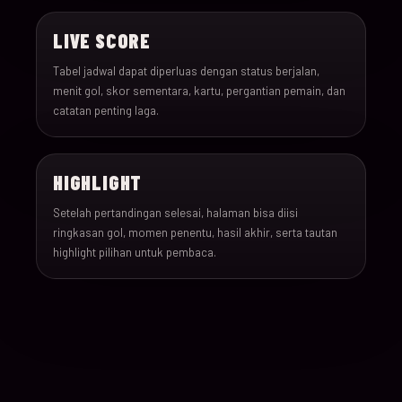
020
16-Jun-26
21:00
Austria v Jordan
LIVE SCORE
Tabel jadwal dapat diperluas dengan status berjalan,
021
17-Jun-26
19:00
Ghana v Panama
menit gol, skor sementara, kartu, pergantian pemain, dan
catatan penting laga.
022
17-Jun-26
15:00
England v Croatia
023
17-Jun-26
12:00
Portugal v Congo DR
HIGHLIGHT
Setelah pertandingan selesai, halaman bisa diisi
024
17-Jun-26
20:00
Uzbekistan v Colombi
ringkasan gol, momen penentu, hasil akhir, serta tautan
highlight pilihan untuk pembaca.
025
18-Jun-26
12:00
Czechia v South Afric
026
18-Jun-26
12:00
Switzerland v Bosnia
027
18-Jun-26
15:00
Canada v Qatar