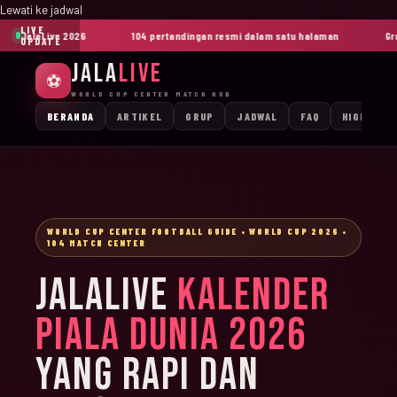
Lewati ke jadwal
LIVE
JalaLive 2026
104 pertandingan resmi dalam satu halaman
Grup
UPDATE
JALA
LIVE
⚽
WORLD CUP CENTER MATCH HUB
BERANDA
ARTIKEL
GRUP
JADWAL
FAQ
HIGHLIGH
WORLD CUP CENTER FOOTBALL GUIDE • WORLD CUP 2026 •
104 MATCH CENTER
JALALIVE
KALENDER
PIALA DUNIA 2026
YANG RAPI DAN